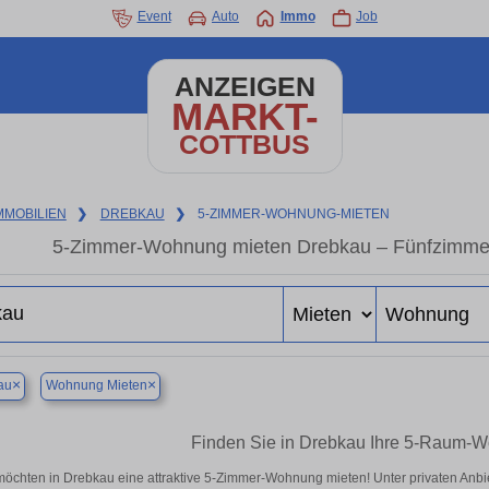
Event
Auto
Immo
Job
ANZEIGEN
MARKT-
COTTBUS
MMOBILIEN
❯
DREBKAU
❯
5-ZIMMER-WOHNUNG-MIETEN
5-Zimmer-Wohnung mieten Drebkau – Fünfzimmer
×
×
au
Wohnung Mieten
Finden Sie in Drebkau Ihre 5-Raum-W
möchten in Drebkau eine attraktive 5-Zimmer-Wohnung mieten! Unter privaten An