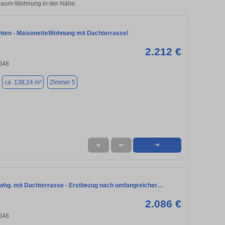
5-Raum-Wohnung in der Nähe.
hten - MaisonetteWohnung mit Dachterrasse!
2.212 €
3048
ca. 138,24 m²
Zimmer 5
★
➦
➜
whg. mit Dachterrasse - Erstbezug nach umfangreicher…
2.086 €
3048