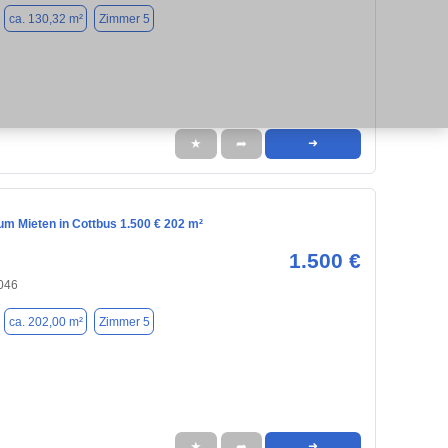
ca. 130,32 m²
Zimmer 5
★
➦
➜
m Mieten in Cottbus 1.500 € 202 m²
1.500 €
3046
ca. 202,00 m²
Zimmer 5
★
➦
➜