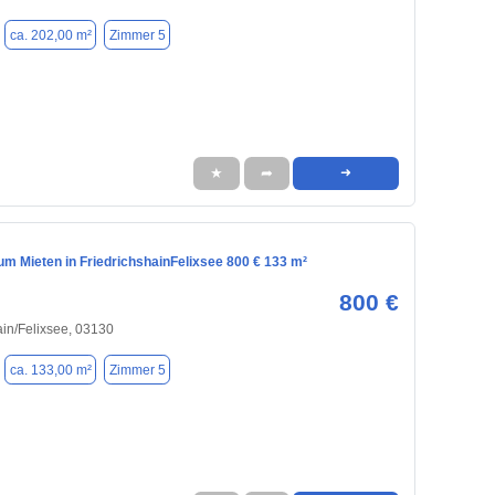
ca. 202,00 m²
Zimmer 5
★
➦
➜
m Mieten in FriedrichshainFelixsee 800 € 133 m²
800 €
ain/Felixsee, 03130
ca. 133,00 m²
Zimmer 5