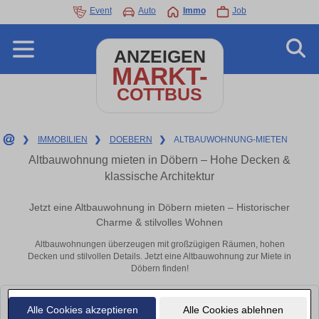
Event
Auto
Immo
Job
ANZEIGEN
MARKT-
COTTBUS
❯
IMMOBILIEN
❯
DOEBERN
❯
ALTBAUWOHNUNG-MIETEN
Altbauwohnung mieten in Döbern – Hohe Decken &
klassische Architektur
Jetzt eine Altbauwohnung in Döbern mieten – Historischer
Charme & stilvolles Wohnen
Altbauwohnungen überzeugen mit großzügigen Räumen, hohen
Decken und stilvollen Details. Jetzt eine Altbauwohnung zur Miete in
Döbern finden!
Leider konnten wir derzeit keine passenden Objekte finden. Schauen Sie
Alle Cookies akzeptieren
Alle Cookies ablehnen
bald wieder vorbei!