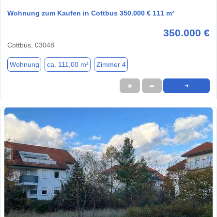
Wohnung zum Kaufen in Cottbus 350.000 € 111 m²
350.000 €
Cottbus, 03048
Wohnung
ca. 111,00 m²
Zimmer 4
★
➦
➜