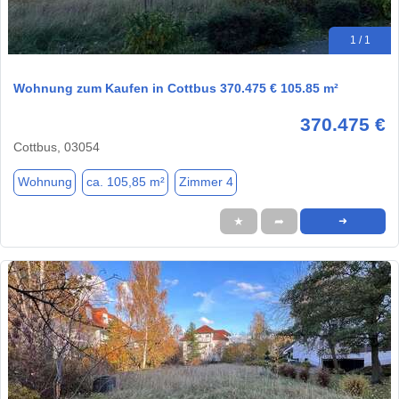
1 / 1
Wohnung zum Kaufen in Cottbus 370.475 € 105.85 m²
370.475 €
Cottbus, 03054
Wohnung
ca. 105,85 m²
Zimmer 4
★
➦
➜