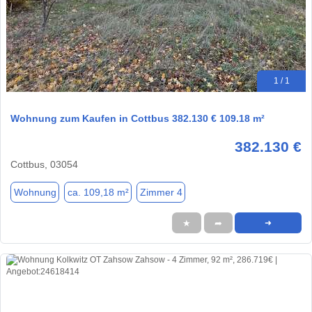
1 / 1
Wohnung zum Kaufen in Cottbus 382.130 € 109.18 m²
382.130 €
Cottbus, 03054
Wohnung
ca. 109,18 m²
Zimmer 4
★
➦
➜