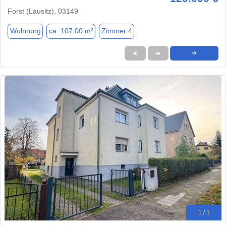
Forst (Lausitz), 03149
Wohnung
ca. 107,00 m²
Zimmer 4
★
➦
➜
1 / 1