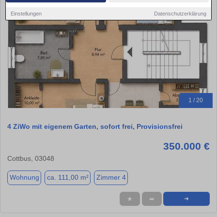
Einstellungen
Datenschutzerklärung
1 / 20
4 ZiWo mit eigenem Garten, sofort frei, Provisionsfrei
350.000 €
Cottbus, 03048
Wohnung
ca. 111,00 m²
Zimmer 4
★
➦
➜