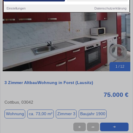
Einstellungen
Datenschutzerklärung
1 / 12
3 Zimmer AltbauWohnung in Forst (Lausitz)
75.000 €
Cottbus, 03042
Wohnung
ca. 73,00 m²
Zimmer 3
Baujahr 1900
★
➦
➜