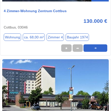
4 Zimmer-Wohnung Zentrum Cottbus
130.000 €
Cottbus, 03046
Wohnung
ca. 68,00 m²
Zimmer 4
Baujahr 1974
★
➦
➜