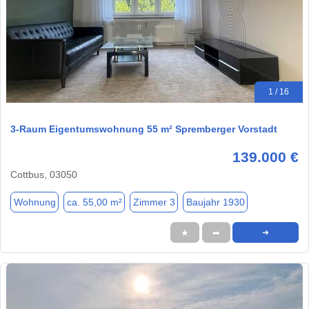
1 / 16
3-Raum Eigentumswohnung 55 m² Spremberger Vorstadt
139.000 €
Cottbus, 03050
Wohnung
ca. 55,00 m²
Zimmer 3
Baujahr 1930
★
➦
➜