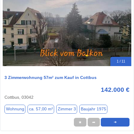
1 / 11
3 Zimmerwohnung 57m² zum Kauf in Cottbus
142.000 €
Cottbus, 03042
Wohnung
ca. 57,00 m²
Zimmer 3
Baujahr 1975
★
➦
➜