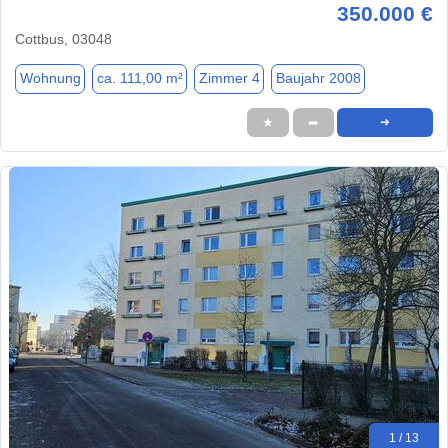
350.000 €
Cottbus, 03048
Wohnung
ca. 111,00 m²
Zimmer 4
Baujahr 2008
★
➦
➜
1 / 13