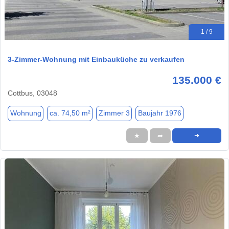
1 / 9
3-Zimmer-Wohnung mit Einbauküche zu verkaufen
135.000 €
Cottbus, 03048
Wohnung
ca. 74,50 m²
Zimmer 3
Baujahr 1976
★
➦
➜