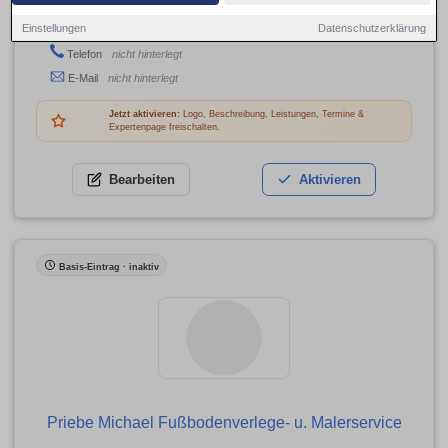
Friedrichstr. 30, 03130 Spremberg
Einstellungen
Datenschutzerklärung
Adresse
Telefon
nicht hinterlegt
E-Mail
nicht hinterlegt
Jetzt aktivieren:
Logo, Beschreibung, Leistungen, Termine &
Expertenpage freischalten.
Bearbeiten
Aktivieren
Basis-Eintrag · inaktiv
Priebe Michael Fußbodenverlege- u. Malerservice