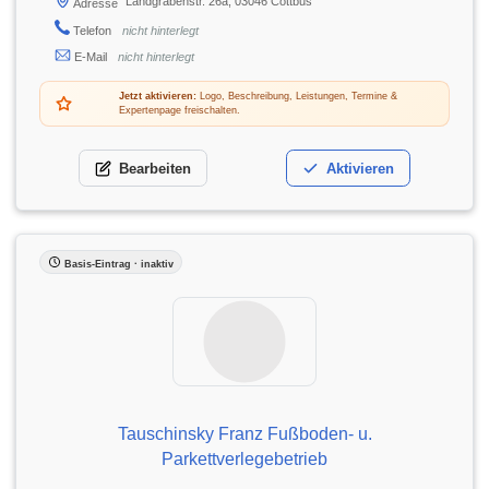
Landgrabenstr. 26a, 03046 Cottbus
Adresse
Telefon
nicht hinterlegt
E-Mail
nicht hinterlegt
Jetzt aktivieren:
Logo, Beschreibung, Leistungen, Termine &
Expertenpage freischalten.
Bearbeiten
Aktivieren
Basis-Eintrag · inaktiv
Tauschinsky Franz Fußboden- u.
Parkettverlegebetrieb