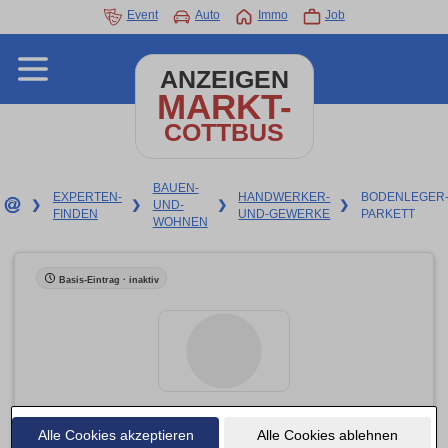
Event
Auto
Immo
Job
ANZEIGEN
MARKT-
COTTBUS
BAUEN-
EXPERTEN-
HANDWERKER-
BODENLEGER
❯
❯
UND-
❯
❯
FINDEN
UND-GEWERKE
PARKETT
WOHNEN
Basis-Eintrag · inaktiv
Alle Cookies akzeptieren
Zaroban Ronny Dienstleistungen
Alle Cookies ablehnen