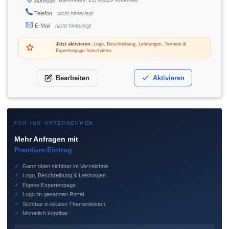
Adresse
Telefon
nicht hinterlegt
E-Mail
nicht hinterlegt
Jetzt aktivieren:
Logo, Beschreibung, Leistungen, Termine &
Expertenpage freischalten.
Bearbeiten
Aktivieren
FÜR IHR UNTERNEHMEN
Mehr Anfragen mit
Premium-Eintrag
✓
Ganz oben sichtbar im Verzeichnis
✓
Logo, Beschreibung & Leistungen
✓
Eigene Expertenpage
✓
Logo im gesamten Portal
✓
Sichtbar in lokalen Themenleisten
✓
Monatlich kündbar