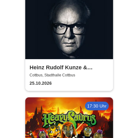
Heinz Rudolf Kunze &
Verstärkung - Angebot und
Cottbus, Stadthalle Cottbus
Nachfrage Tour
25.10.2026
17:30 Uhr