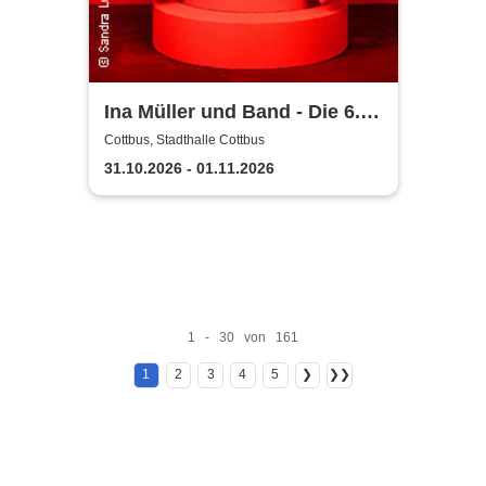
Ina Müller und Band - Die 6.0
Tour
Cottbus, Stadthalle Cottbus
31.10.2026 - 01.11.2026
1 - 30 von 161
1
2
3
4
5
❯
❯❯