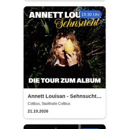
19:30 Uhr
Annett Louisan - Sehnsucht -
Live 2026
Cottbus, Stadthalle Cottbus
21.10.2026