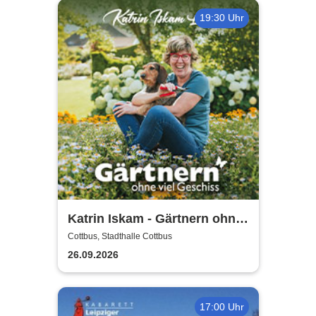
19:30 Uhr
Katrin Iskam - Gärtnern ohne
viel Geschiss
Cottbus, Stadthalle Cottbus
26.09.2026
17:00 Uhr