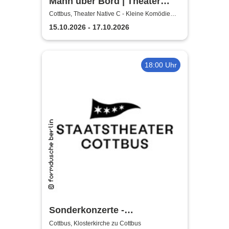
Mann über Bord | Theater
Native C - Kleine Komödie
Cottbus, Theater Native C - Kleine Komödie
Cottbus - Innenhof
Cottbus - Innenhof
15.10.2026 - 17.10.2026
18:00 Uhr
Sonderkonzerte -
Staatstheater Cottbus
Cottbus, Klosterkirche zu Cottbus