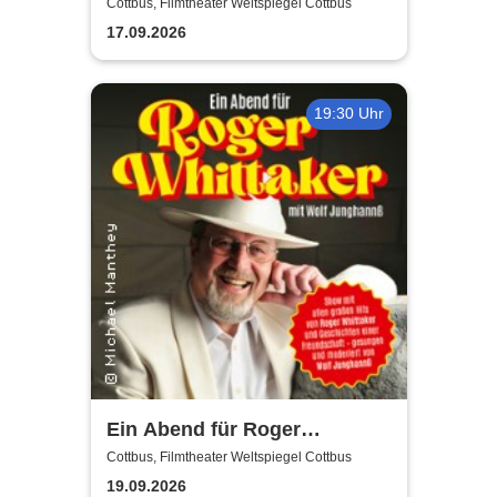
Musik-Comedy-Stand-up-
Cottbus, Filmtheater Weltspiegel Cottbus
Show! - (ständig aktualisiert)
17.09.2026
19:30 Uhr
Ein Abend für Roger
Whittaker - Die Bühnenshow
Cottbus, Filmtheater Weltspiegel Cottbus
mit allen seinen großen Hits
19.09.2026