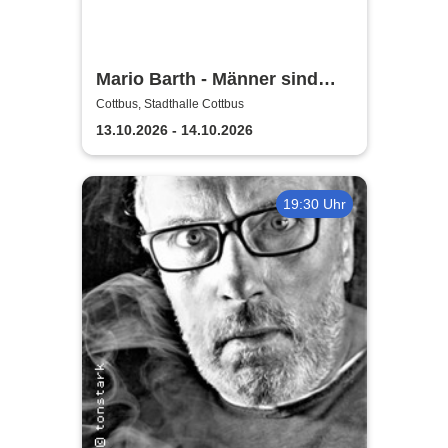
Mario Barth - Männer sind
nichts ohne die Frauen
Cottbus, Stadthalle Cottbus
13.10.2026 - 14.10.2026
19:30 Uhr