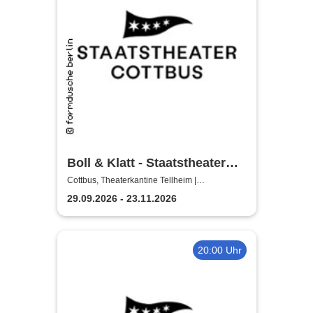
Boll & Klatt - Staatstheater
Cottbus
Cottbus, Theaterkantine Tellheim |
Staatstheater Cottbus
29.09.2026 - 23.11.2026
20:00 Uhr