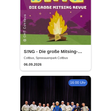
S!NG - Die große Mitsing-
Revue
Cottbus, Spreeauenpark Cottbus
06.09.2026
16:00 Uhr