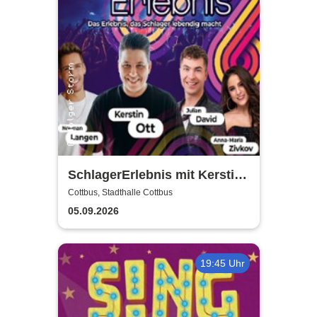
SchlagerErlebnis mit Kerstin
Ott u.v.a. - Kerstin Ott,
Cottbus, Stadthalle Cottbus
Norman Langen, Julian David
05.09.2026
19:45 Uhr