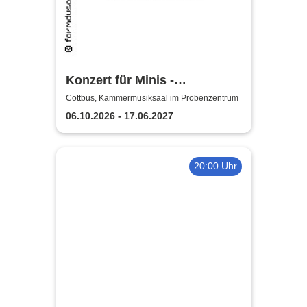
Konzert für Minis -
Staatstheater Cottbus
Cottbus, Kammermusiksaal im Probenzentrum
06.10.2026 - 17.06.2027
20:00 Uhr