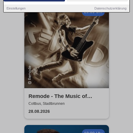
Einstellungen
Datenschutzerklärung
20:30 Uhr
Remode - The Music of
Depeche Mode
Cottbus, Stadtbrunnen
28.08.2026