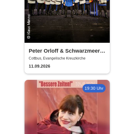
Peter Orloff & Schwarzmeer
Kosaken-Chor - Das
Cottbus, Evangelische Kreuzkirche
Wolgalied
11.09.2026
19:30 Uhr