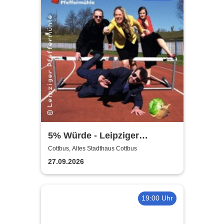
5% Würde - Leipziger
Pfeffermühle
Cottbus, Altes Stadthaus Cottbus
27.09.2026
19:00 Uhr