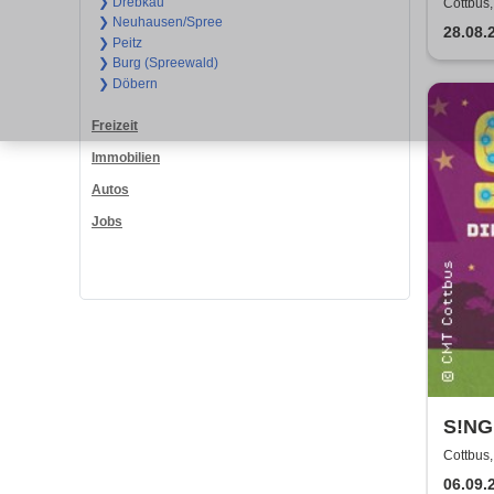
Depe
❯ Drebkau
Cottbus
❯ Neuhausen/Spree
28.08.
❯ Peitz
❯ Burg (Spreewald)
❯ Döbern
Freizeit
Immobilien
Autos
Jobs
S!NG 
Revu
Cottbus
06.09.