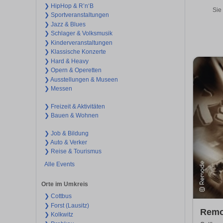
❯ HipHop & R’n‘B
Sie
❯ Sportveranstaltungen
❯ Jazz & Blues
❯ Schlager & Volksmusik
❯ Kinderveranstaltungen
❯ Klassische Konzerte
❯ Hard & Heavy
❯ Opern & Operetten
❯ Ausstellungen & Museen
❯ Messen
❯ Freizeit & Aktivitäten
❯ Bauen & Wohnen
❯ Job & Bildung
❯ Auto & Verker
❯ Reise & Tourismus
Alle Events
Orte im Umkreis
❯ Cottbus
❯ Forst (Lausitz)
Remo
❯ Kolkwitz