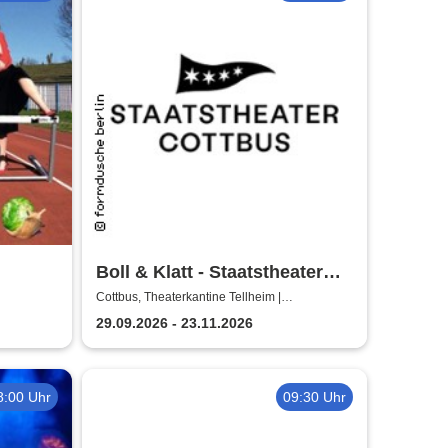
Boll & Klatt - Staatstheater
Cottbus
Cottbus, Theaterkantine Tellheim |
Staatstheater Cottbus
29.09.2026 - 23.11.2026
8:00 Uhr
09:30 Uhr