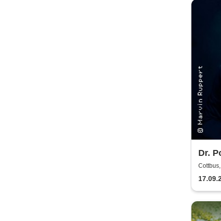
Dr. P
Musi
Cottbus,
Show!
17.09.