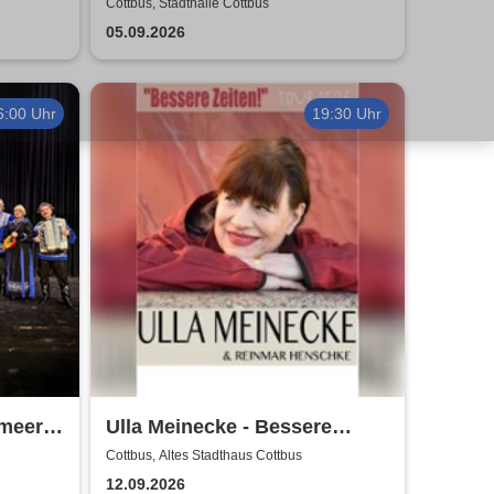
Ott u.v.a. - Kerstin Ott,
Cottbus, Stadthalle Cottbus
Norman Langen, Julian David
05.09.2026
6:00 Uhr
19:30 Uhr
zmeer
Ulla Meinecke - Bessere
Zeiten Tour
Cottbus, Altes Stadthaus Cottbus
12.09.2026