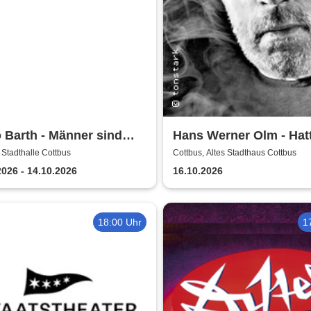
 Barth - Männer sind
Hans Werner Olm - Hat
s ohne die Frauen
 Stadthalle Cottbus
Cottbus, Altes Stadthaus Cottbus
2026 - 14.10.2026
16.10.2026
18:00 Uhr
1