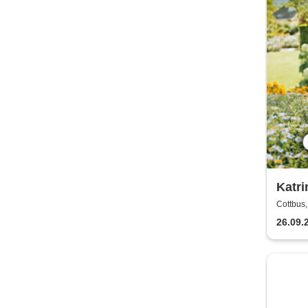
Katri
viel 
Cottbus,
26.09.