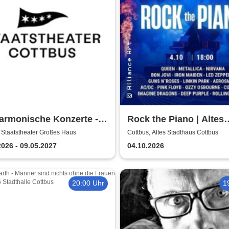
armonische Konzerte -
Rock the Piano | Altes
stheater Cottbus
Stadthaus Cottbus
 Staatstheater Großes Haus
Cottbus, Altes Stadthaus Cottbus
2026 - 09.05.2027
04.10.2026
20:00 Uhr
1