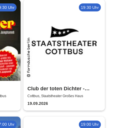
9:30 Uhr
19:30 Uhr
Club der toten Dichter -
nshow
Staatstheater Cottbus
tbus
Cottbus, Staatstheater Großes Haus
 Hits
19.09.2026
7:00 Uhr
19:00 Uhr