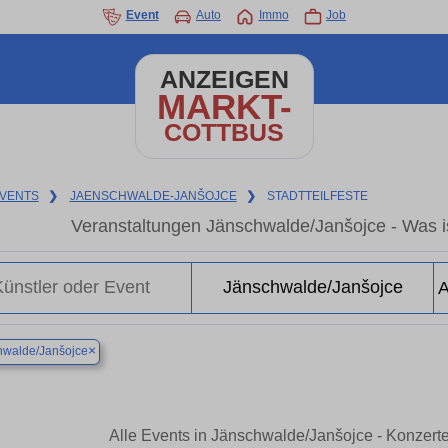
Event
Auto
Immo
Job
ANZEIGEN
MARKT-
COTTBUS
VENTS
❯
JAENSCHWALDE-JANŠOJCE
❯
STADTTEILFESTE
Veranstaltungen Jänschwalde/Janšojce - Was i
×
hwalde/Janšojce
Alle Events in Jänschwalde/Janšojce - Konzert