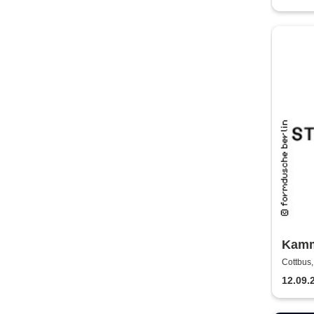
Kamm
Staat
Cottbus
12.09.