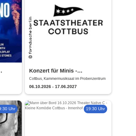
Konzert für Minis -
Staatstheater Cottbus
Cottbus, Kammermusiksaal im Probenzentrum
06.10.2026 - 17.06.2027
9:30 Uhr
19:30 Uhr