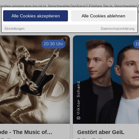
 wollen wissen was los ist in Jänschwalde/Janšojce? Erleben Sie in Jänschwalde/J
inspirierende Theateraufführungen oder aufregende Veranstaltungen in Jänschwald
Alle Cookies akzeptieren
Alle Cookies ablehnen
Einstellungen
Datenschutzerklärung
20:30 Uhr
1
de - The Music of
Gestört aber GeiL