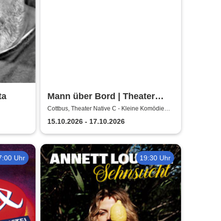
ta
Mann über Bord | Theater
Native C - Kleine Komödie
Cottbus, Theater Native C - Kleine Komödie
Cottbus - Innenhof
Cottbus - Innenhof
15.10.2026 - 17.10.2026
7:00 Uhr
19:30 Uhr