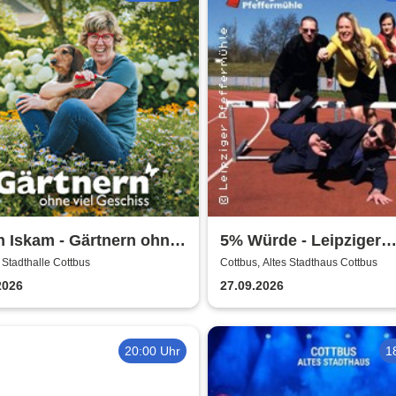
n Iskam - Gärtnern ohne
5% Würde - Leipziger
Geschiss
Pfeffermühle
 Stadthalle Cottbus
Cottbus, Altes Stadthaus Cottbus
2026
27.09.2026
20:00 Uhr
1