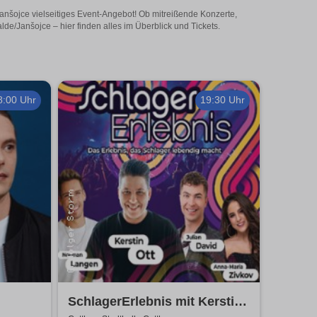
anšojce vielseitiges Event-Angebot! Ob mitreißende Konzerte,
e/Janšojce – hier finden alles im Überblick und Tickets.
8:00 Uhr
19:30 Uhr
SchlagerErlebnis mit Kerstin