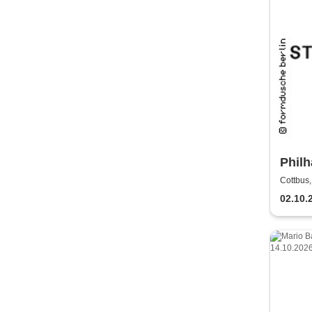
Philh
Staat
Cottbus,
02.10.