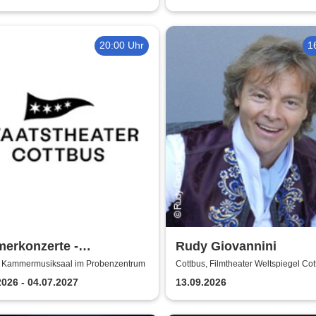
20:00 Uhr
1
erkonzerte -
Rudy Giovannini
stheater Cottbus
, Kammermusiksaal im Probenzentrum
Cottbus, Filmtheater Weltspiegel Cot
2026 - 04.07.2027
13.09.2026