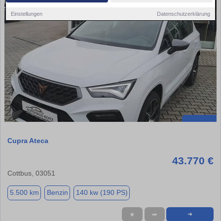
Einstellungen
Datenschutzerklärung
Cupra Ateca
43.770 €
Cottbus, 03051
5.500 km
Benzin
140 kw (190 PS)
★
➦
➜