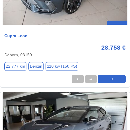
Cupra Leon
28.758 €
Döbern, 03159
22.777 km
Benzin
110 kw (150 PS)
★
➦
➜