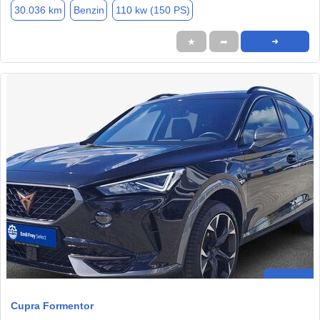
30.036 km
Benzin
110 kw (150 PS)
★
➦
➜
Cupra Formentor