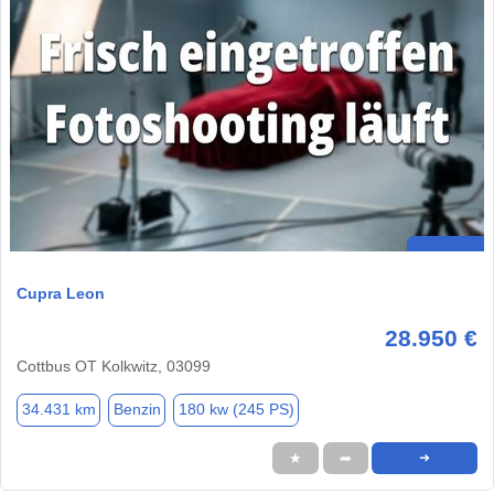
Cupra Leon
28.950 €
Cottbus OT Kolkwitz, 03099
34.431 km
Benzin
180 kw (245 PS)
★
➦
➜