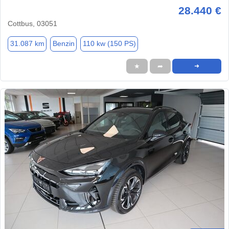
28.440 €
Cottbus, 03051
31.087 km
Benzin
110 kw (150 PS)
★
➦
➜