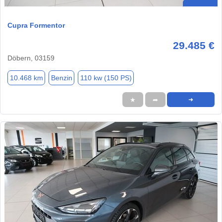
Cupra Formentor
29.485 €
Döbern, 03159
10.468 km
Benzin
110 kw (150 PS)
★
➦
➜