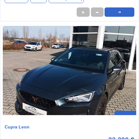
★
➦
➜
Cupra Leon