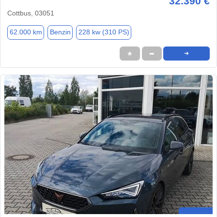
32.390 €
Cottbus, 03051
62.000 km
Benzin
228 kw (310 PS)
★
➦
➜