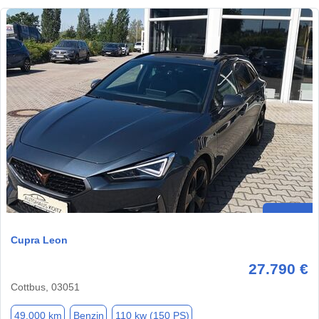
Cupra Leon
27.790 €
Cottbus, 03051
49.000 km
Benzin
110 kw (150 PS)