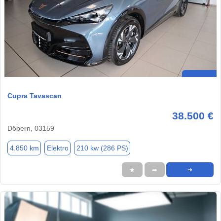
Cupra Tavascan
38.500 €
Döbern, 03159
4.850 km
Elektro
210 kw (286 PS)
★
➦
➜