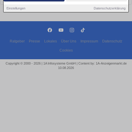
Einstellungen
Datenschutzerklärung
Ratgeber
Presse
Lokales
Über Uns
Impressum
Datenschutz
Cookies
Copyright © 2000 - 2026 | 1A Infosysteme GmbH | Content by: 1A-Anzeigenmarkt.de
10.08.2026