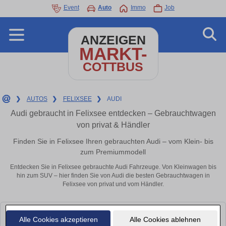
Event
Auto
Immo
Job
ANZEIGEN
MARKT-
COTTBUS
❯
AUTOS
❯
FELIXSEE
❯
AUDI
Audi gebraucht in Felixsee entdecken – Gebrauchtwagen
von privat & Händler
Finden Sie in Felixsee Ihren gebrauchten Audi – vom Klein- bis
zum Premiummodell
Entdecken Sie in Felixsee gebrauchte Audi Fahrzeuge. Von Kleinwagen bis
hin zum SUV – hier finden Sie von Audi die besten Gebrauchtwagen in
Felixsee von privat und vom Händler.
Leider konnten wir derzeit keine passenden Autos finden. Schauen Sie
Alle Cookies akzeptieren
Alle Cookies ablehnen
bald wieder vorbei!