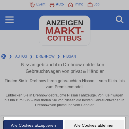
Event
Auto
Immo
Job
ANZEIGEN
MARKT-
COTTBUS
❯
AUTOS
❯
DREHNOW
❯
NISSAN
Nissan gebraucht in Drehnow entdecken –
Gebrauchtwagen von privat & Händler
Finden Sie in Drehnow Ihren gebrauchten Nissan – vom Klein- bis
zum Premiummodell
Entdecken Sie in Drehnow gebrauchte Nissan Fahrzeuge. Von Kleinwagen
bis hin zum SUV – hier finden Sie von Nissan die besten Gebrauchtwagen in
Drehnow von privat und vom Händler.
Leider konnten wir derzeit keine passenden Autos finden. Schauen Sie
Alle Cookies akzeptieren
Alle Cookies ablehnen
bald wieder vorbei!