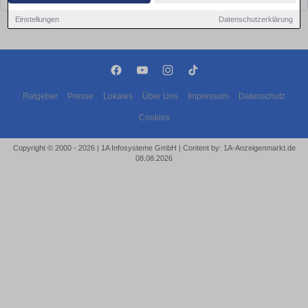
Einstellungen
Datenschutzerklärung
Ratgeber
Presse
Lokales
Über Uns
Impressum
Datenschutz
Cookies
Copyright © 2000 - 2026 | 1A Infosysteme GmbH | Content by: 1A-Anzeigenmarkt.de
08.08.2026