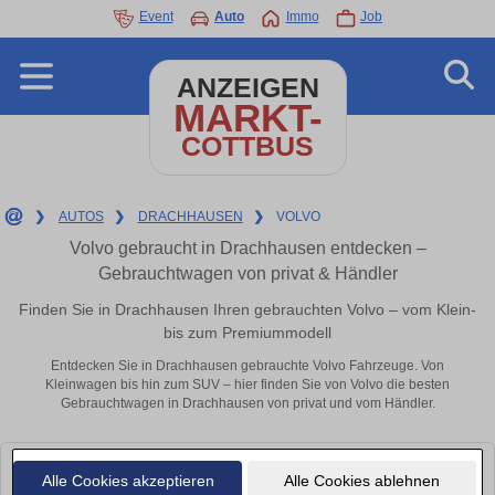
Event
Auto
Immo
Job
ANZEIGEN
MARKT-
COTTBUS
❯
AUTOS
❯
DRACHHAUSEN
❯
VOLVO
Volvo gebraucht in Drachhausen entdecken –
Gebrauchtwagen von privat & Händler
Finden Sie in Drachhausen Ihren gebrauchten Volvo – vom Klein-
bis zum Premiummodell
Entdecken Sie in Drachhausen gebrauchte Volvo Fahrzeuge. Von
Kleinwagen bis hin zum SUV – hier finden Sie von Volvo die besten
Gebrauchtwagen in Drachhausen von privat und vom Händler.
Leider konnten wir derzeit keine passenden Autos finden. Schauen Sie
Alle Cookies akzeptieren
Alle Cookies ablehnen
bald wieder vorbei!