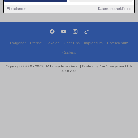
Einstellungen
Datenschutzerklärung
Ratgeber
Presse
Lokales
Über Uns
Impressum
Datenschutz
Cookies
Copyright © 2000 - 2026 | 1A Infosysteme GmbH | Content by: 1A-Anzeigenmarkt.de
09.08.2026