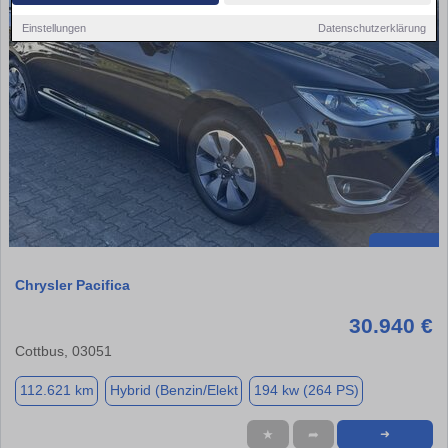
Einstellungen
Datenschutzerklärung
Chrysler Pacifica
30.940 €
Cottbus, 03051
112.621 km
Hybrid (Benzin/Elekt
194 kw (264 PS)
★
➦
➜