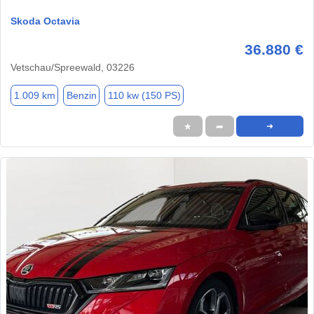
Skoda Octavia
36.880 €
Vetschau/Spreewald, 03226
1.009 km
Benzin
110 kw (150 PS)
★
➦
➜