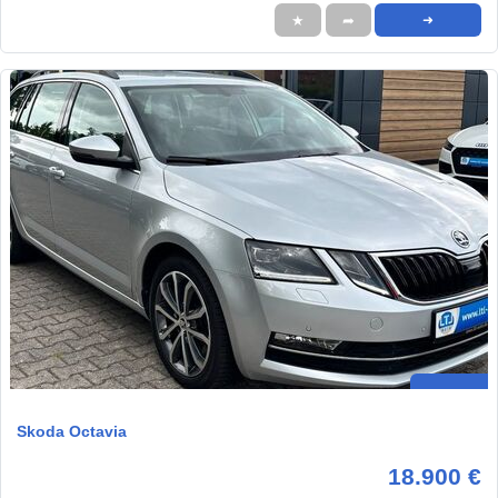
★
➦
➜
Skoda Octavia
18.900 €