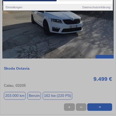
Einstellungen
Datenschutzerklärung
Skoda Octavia
9.499 €
Calau, 03205
203.000 km
Benzin
162 kw (220 PS)
★
➦
➜