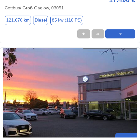
Cottbus/ Groß Gaglow, 03051
121.670 km
Diesel
85 kw (116 PS)
★
➦
➜