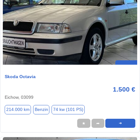
Skoda Octavia
1.500 €
Eichow, 03099
214.000 km
Benzin
74 kw (101 PS)
★
➦
➜