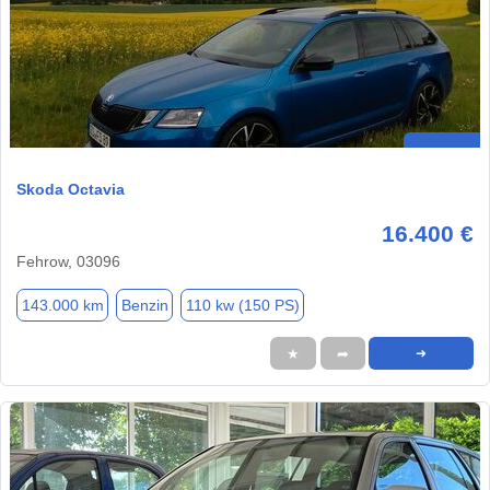
Skoda Octavia
16.400 €
Fehrow, 03096
143.000 km
Benzin
110 kw (150 PS)
★
➦
➜