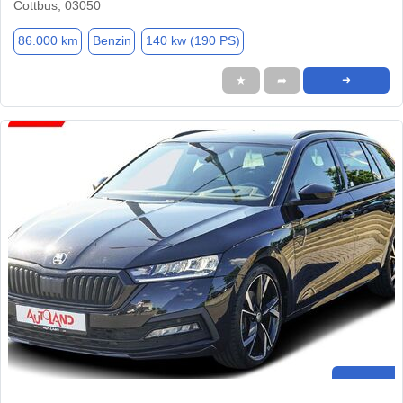
Cottbus, 03050
86.000 km
Benzin
140 kw (190 PS)
★
➦
➜