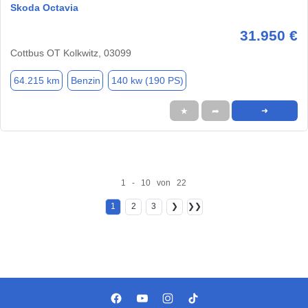
Skoda Octavia
31.950 €
Cottbus OT Kolkwitz, 03099
64.215 km
Benzin
140 kw (190 PS)
★
➦
➜
1 - 10 von 22
1
2
3
❯
❯❯