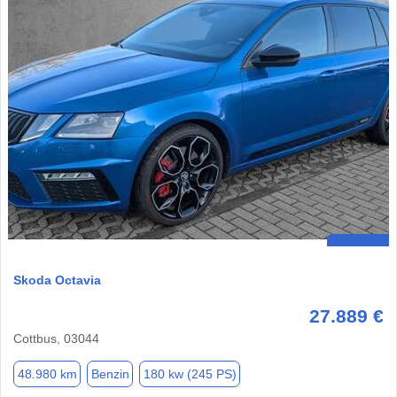
Skoda Octavia
27.889 €
Cottbus, 03044
48.980 km
Benzin
180 kw (245 PS)