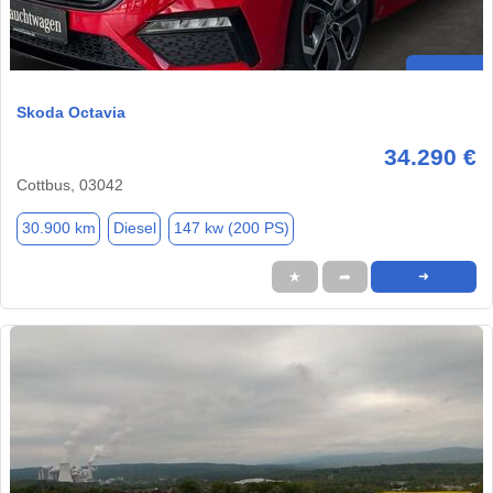
Skoda Octavia
34.290 €
Cottbus, 03042
30.900 km
Diesel
147 kw (200 PS)
★
➦
➜