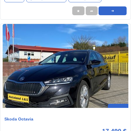
★
➦
➜
Skoda Octavia
17.490 €