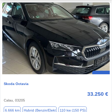
Skoda Octavia
33.250 €
Calau, 03205
6.666 km
Hybrid (Benzin/Elekt
110 kw (150 PS)