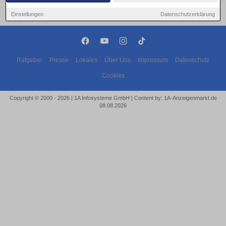
Einstellungen
Datenschutzerklärung
Ratgeber
Presse
Lokales
Über Uns
Impressum
Datenschutz
Cookies
Copyright © 2000 - 2026 | 1A Infosysteme GmbH | Content by: 1A-Anzeigenmarkt.de
08.08.2026