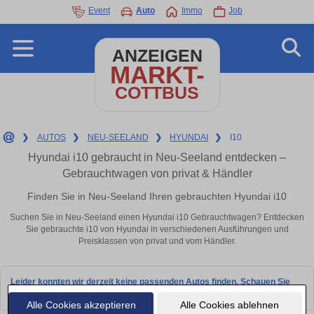
Event
Auto
Immo
Job
ANZEIGEN
MARKT-
COTTBUS
❯
AUTOS
❯
NEU-SEELAND
❯
HYUNDAI
❯
I10
Hyundai i10 gebraucht in Neu-Seeland entdecken –
Gebrauchtwagen von privat & Händler
Finden Sie in Neu-Seeland Ihren gebrauchten Hyundai i10
Suchen Sie in Neu-Seeland einen Hyundai i10 Gebrauchtwagen? Entdecken
Sie gebrauchte i10 von Hyundai in verschiedenen Ausführungen und
Preisklassen von privat und vom Händler.
Leider konnten wir derzeit keine passenden Autos finden. Schauen Sie
bald wieder vorbei!
Alle Cookies akzeptieren
Alle Cookies ablehnen