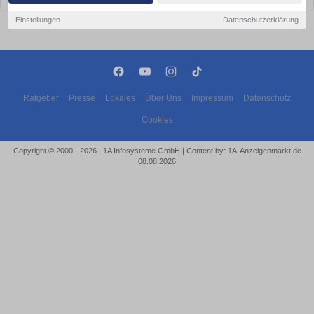
Einstellungen
Datenschutzerklärung
Ratgeber
Presse
Lokales
Über Uns
Impressum
Datenschutz
Cookies
Copyright © 2000 - 2026 | 1A Infosysteme GmbH | Content by: 1A-Anzeigenmarkt.de
08.08.2026