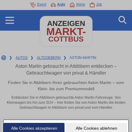
Event
Auto
Immo
Job
ANZEIGEN
MARKT-
COTTBUS
❯
AUTOS
❯
ALTDOEBERN
❯
ASTON-MARTIN
Aston Martin gebraucht in Altdöbern entdecken –
Gebrauchtwagen von privat & Händler
Finden Sie in Altdöbern Ihren gebrauchten Aston Martin – vom
Klein- bis zum Premiummodell
Entdecken Sie in Altdöbern gebrauchte Aston Martin Fahrzeuge. Von
Kleinwagen bis hin zum SUV – hier finden Sie von Aston Martin die besten
Gebrauchtwagen in Altdöbern von privat und vom Händler.
Leider konnten wir derzeit keine passenden Autos finden. Schauen Sie
Alle Cookies akzeptieren
Alle Cookies ablehnen
bald wieder vorbei!