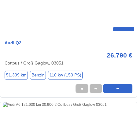
Audi Q2
26.790 €
Cottbus / Groß Gaglow, 03051
51.399 km
Benzin
110 kw (150 PS)
★
➦
➜