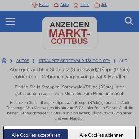
Event
Auto
Immo
Job
ANZEIGEN
MARKT-
COTTBUS
❯
AUTOS
❯
STRAUPITZ-SPREEWALD-TŠUPC-B-OTA
❯
AUDI
Audi gebraucht in Straupitz (Spreewald)/Tšupc (B?ota)
entdecken – Gebrauchtwagen von privat & Händler
Finden Sie in Straupitz (Spreewald)/Tšupc (B?ota) Ihren
gebrauchten Audi – vom Klein- bis zum Premiummodell
Entdecken Sie in Straupitz (Spreewald)/Tšupc (B?ota) gebrauchte Audi
Fahrzeuge. Von Kleinwagen bis hin zum SUV – hier finden Sie von Audi die
besten Gebrauchtwagen in Straupitz (Spreewald)/Tšupc (B?ota) von privat
und vom Händler.
Alle Cookies akzeptieren
Alle Cookies ablehnen