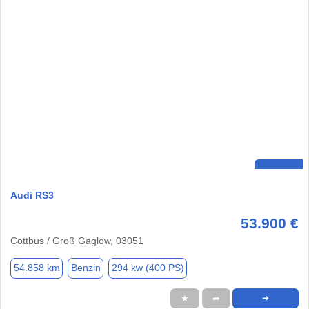
Audi RS3
53.900 €
Cottbus / Groß Gaglow, 03051
54.858 km
Benzin
294 kw (400 PS)
★
➦
➜