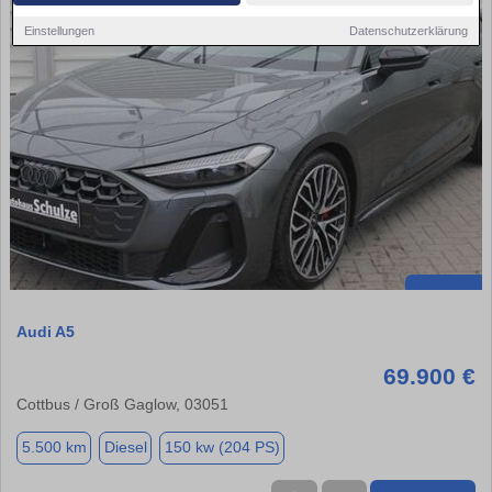
Einstellungen
Datenschutzerklärung
Audi A5
69.900 €
Cottbus / Groß Gaglow, 03051
5.500 km
Diesel
150 kw (204 PS)