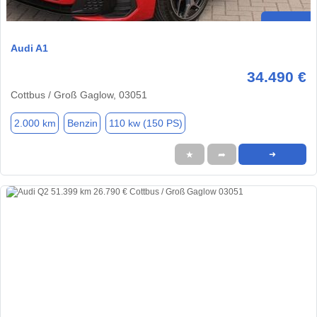
Audi A1
34.490 €
Cottbus / Groß Gaglow, 03051
2.000 km
Benzin
110 kw (150 PS)
★
➦
➜