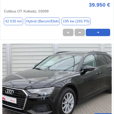
39.950 €
Cottbus OT Kolkwitz, 03099
42.535 km
Hybrid (Benzin/Elekt
195 kw (265 PS)
★
➦
➜