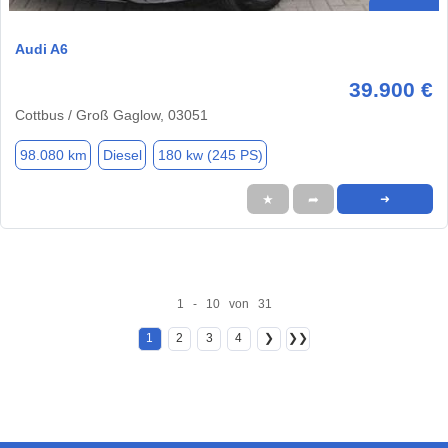
Audi A6
39.900 €
Cottbus / Groß Gaglow, 03051
98.080 km
Diesel
180 kw (245 PS)
★
➦
➜
1 - 10 von 31
1
2
3
4
❯
❯❯