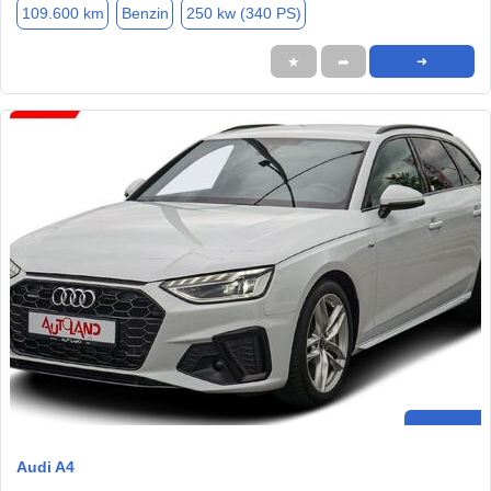
109.600 km
Benzin
250 kw (340 PS)
★
➦
➜
Audi A4