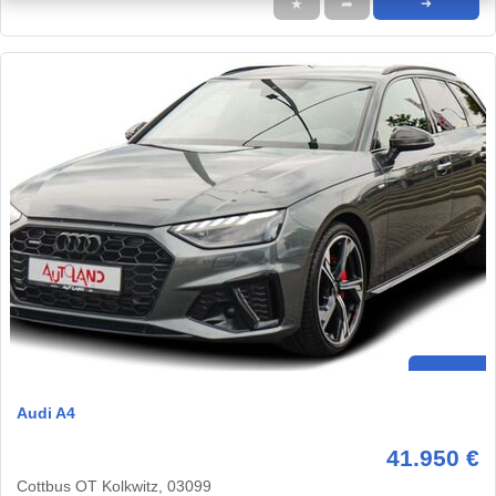
★
➦
➜
Audi A4
41.950 €
Cottbus OT Kolkwitz, 03099