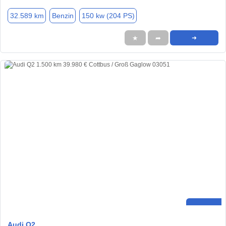
32.589 km
Benzin
150 kw (204 PS)
★
➦
➜
Audi Q2