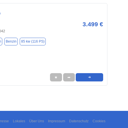
r
3.499 €
3042
m
Benzin
85 kw (116 PS)
★
➦
➜
resse
Lokales
Über Uns
Impressum
Datenschutz
Cookies