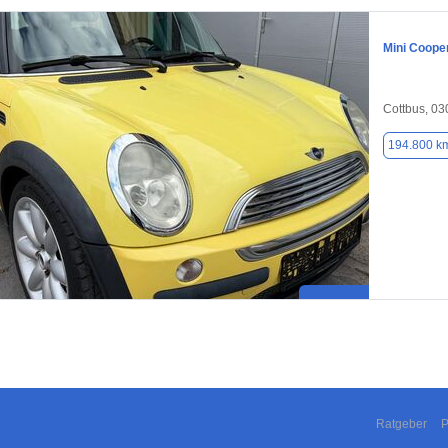
Mini Coope
Cottbus, 0
194.800 k
Ratgeber
P