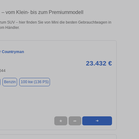
i – vom Klein- bis zum Premiummodell
zum SUV – hier finden Sie von Mini die besten Gebrauchtwagen in
om Händler.
r Countryman
23.432 €
3044
Benzin
100 kw (136 PS)
★
➦
➜