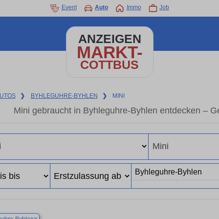
Event
Auto
Immo
Job
ANZEIGEN
MARKT-
COTTBUS
UTOS
❯
BYHLEGUHRE-BYHLEN
❯
MINI
Mini gebraucht in Byhleguhre-Byhlen entdecken – G
×