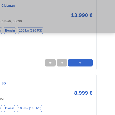
r Clubman
13.990 €
Kolkwitz, 03099
m
Benzin
100 kw (136 PS)
★
➦
➜
r SD
8.999 €
3051
m
Diesel
105 kw (143 PS)