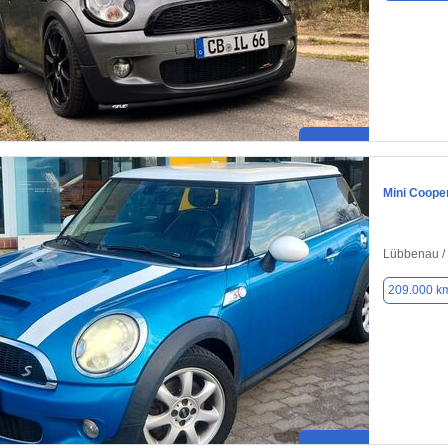
Mini Coope
Lübbenau /
209.000 k