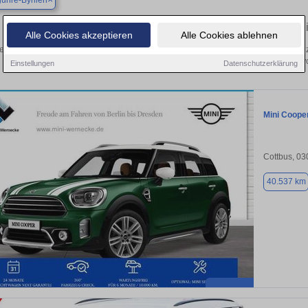
guhre-Byhlen
Finden Sie in Byhleguhre-Byhlen Ihren gebrauchten Min
Alle Cookies akzeptieren
Alle Cookies ablehnen
en Sie in Byhleguhre-Byhlen gebrauchte Mini Fahrzeuge. Von Kleinwagen bis hin 
Byhleguhre-Byhlen von privat und v
Einstellungen
Datenschutzerklärung
Mini Coope
Cottbus, 0
40.537 km