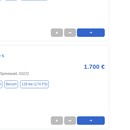
★
➦
➜
r S
1.700 €
 Spreewald, 03222
m
Benzin
128 kw (174 PS)
★
➦
➜