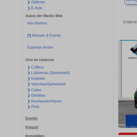
Byhle
❯ Oldtimer
❯ E-Auto
Autos der Marke Mini
Entdeck
Alle Marken
Messen & Events
Experten finden
Orte im Umkreis
❯ Cottbus
❯ Lübbenau (Spreewald)
❯ Kolkwitz
❯ Vetschau/Spreewald
❯ Calau
❯ Drebkau
❯ Neuhausen/Spree
❯ Peitz
Events
Freizeit
Immobilien