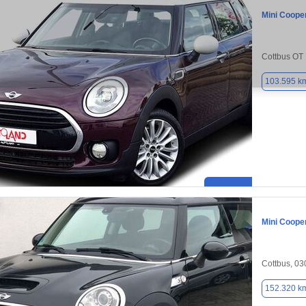
Mini Coope
Cottbus OT 
103.595 k
Mini Coope
Cottbus, 0
152.320 k