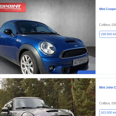
Mini Coope
Cottbus, 0
198.600 k
Mini John 
Cottbus, 0
163.000 k