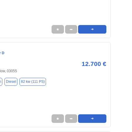
★
➦
➜
r D
12.700 €
low, 03055
m
Diesel
82 kw (111 PS)
★
➦
➜