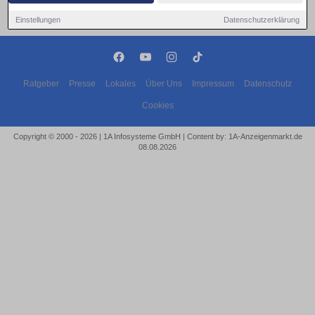
Einstellungen
Datenschutzerklärung
Ratgeber
Presse
Lokales
Über Uns
Impressum
Datenschutz
Cookies
Copyright © 2000 - 2026 | 1A Infosysteme GmbH | Content by: 1A-Anzeigenmarkt.de
08.08.2026