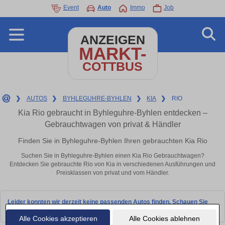
Event
Auto
Immo
Job
ANZEIGEN
MARKT-
COTTBUS
❯
AUTOS
❯
BYHLEGUHRE-BYHLEN
❯
KIA
❯
RIO
Kia Rio gebraucht in Byhleguhre-Byhlen entdecken –
Gebrauchtwagen von privat & Händler
Finden Sie in Byhleguhre-Byhlen Ihren gebrauchten Kia Rio
Suchen Sie in Byhleguhre-Byhlen einen Kia Rio Gebrauchtwagen?
Entdecken Sie gebrauchte Rio von Kia in verschiedenen Ausführungen und
Preisklassen von privat und vom Händler.
Leider konnten wir derzeit keine passenden Autos finden. Schauen Sie
bald wieder vorbei!
Alle Cookies akzeptieren
Alle Cookies ablehnen