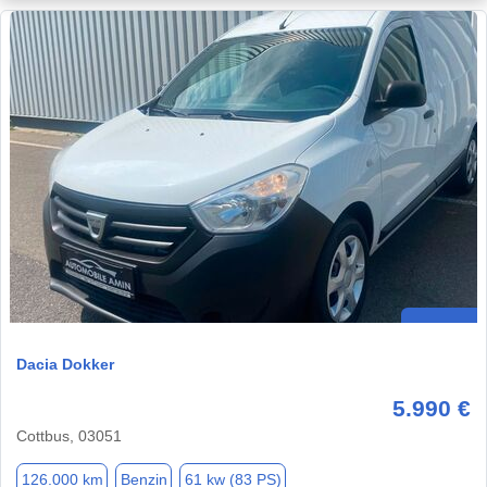
Dacia Dokker
5.990 €
Cottbus, 03051
126.000 km
Benzin
61 kw (83 PS)