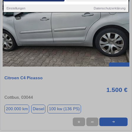
Einstellungen
Datenschutzerklärung
Citroen C4 Picasso
1.500 €
Cottbus, 03044
200.000 km
Diesel
100 kw (136 PS)
★
➦
➜