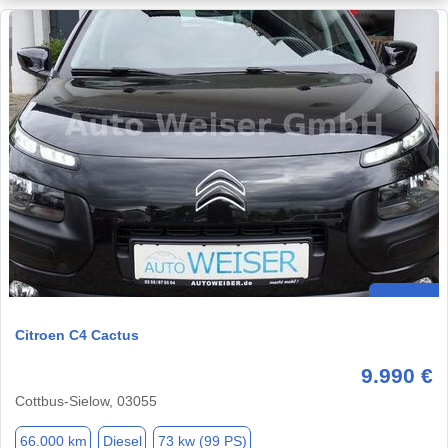
Citroen C4 Cactus
9.990 €
Cottbus-Sielow, 03055
66.000 km
Diesel
73 kw (99 PS)