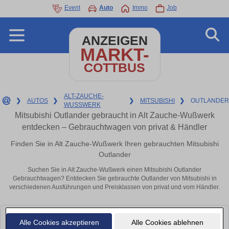
Event
Auto
Immo
Job
ANZEIGEN
MARKT-
COTTBUS
ALT-ZAUCHE-
❯
AUTOS
❯
❯
MITSUBISHI
❯
OUTLANDER
WUSSWERK
Mitsubishi Outlander gebraucht in Alt Zauche-Wußwerk
entdecken – Gebrauchtwagen von privat & Händler
Finden Sie in Alt Zauche-Wußwerk Ihren gebrauchten Mitsubishi
Outlander
Suchen Sie in Alt Zauche-Wußwerk einen Mitsubishi Outlander
Gebrauchtwagen? Entdecken Sie gebrauchte Outlander von Mitsubishi in
verschiedenen Ausführungen und Preisklassen von privat und vom Händler.
Leider konnten wir derzeit keine passenden Autos finden. Schauen Sie
Alle Cookies akzeptieren
Alle Cookies ablehnen
bald wieder vorbei!