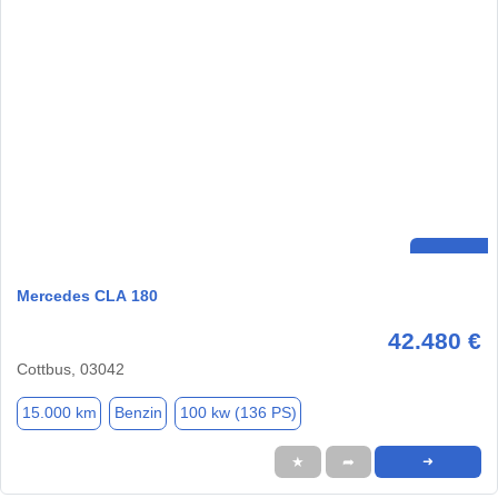
Mercedes CLA 180
42.480 €
Cottbus, 03042
15.000 km
Benzin
100 kw (136 PS)
★
➦
➜