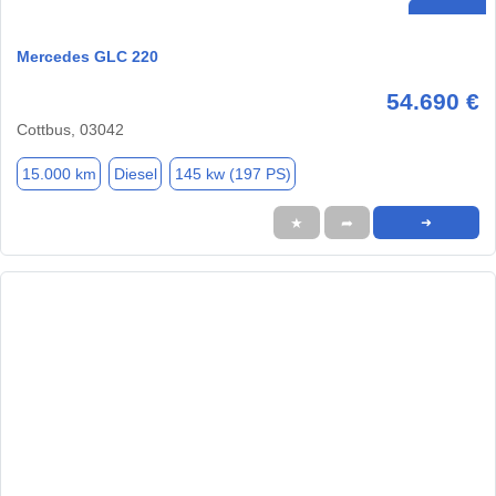
Mercedes GLC 220
54.690 €
Cottbus, 03042
15.000 km
Diesel
145 kw (197 PS)
★
➦
➜