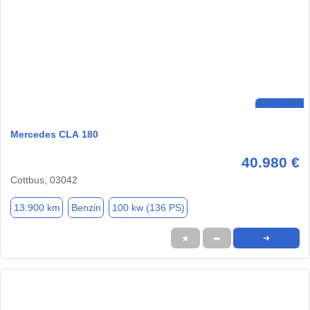
Mercedes CLA 180
40.980 €
Cottbus, 03042
13.900 km
Benzin
100 kw (136 PS)
★
➦
➜