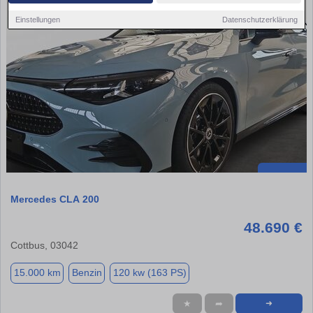
Einstellungen
Datenschutzerklärung
Mercedes CLA 200
48.690 €
Cottbus, 03042
15.000 km
Benzin
120 kw (163 PS)
★
➦
➜