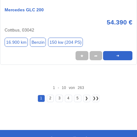
Mercedes GLC 200
54.390 €
Cottbus, 03042
16.900 km
Benzin
150 kw (204 PS)
★
➦
➜
1 - 10 von 263
1
2
3
4
5
❯
❯❯