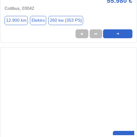
55.980 €
Cottbus, 03042
12.900 km
Elektro
260 kw (353 PS)
★
➦
➜