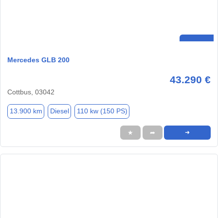
Mercedes GLB 200
43.290 €
Cottbus, 03042
13.900 km
Diesel
110 kw (150 PS)
★
➦
➜