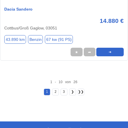
Dacia Sandero
14.880 €
Cottbus/Groß Gaglow, 03051
43.890 km
Benzin
67 kw (91 PS)
★
➦
➜
1 - 10 von 26
1
2
3
❯
❯❯