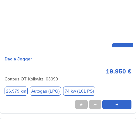
Dacia Jogger
19.950 €
Cottbus OT Kolkwitz, 03099
26.979 km
Autogas (LPG)
74 kw (101 PS)
★
➦
➜