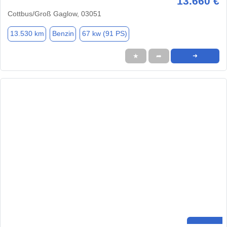
13.660 €
Cottbus/Groß Gaglow, 03051
13.530 km
Benzin
67 kw (91 PS)
★
➦
➜