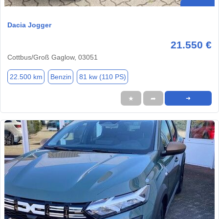
Dacia Jogger
21.550 €
Cottbus/Groß Gaglow, 03051
22.500 km
Benzin
81 kw (110 PS)
★
➦
➜