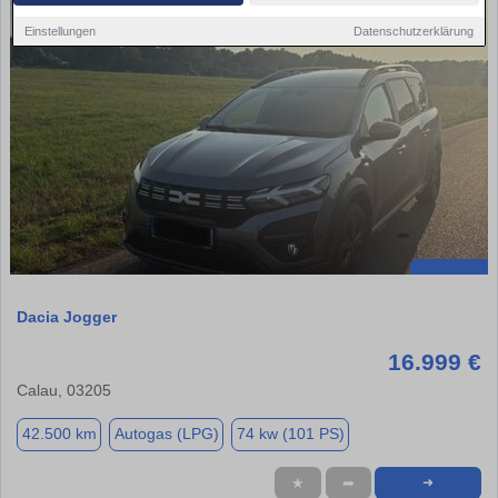
Einstellungen
Datenschutzerklärung
Dacia Jogger
16.999 €
Calau, 03205
42.500 km
Autogas (LPG)
74 kw (101 PS)
★
➦
➜