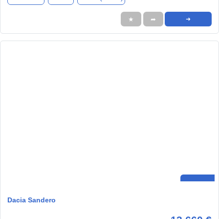
★
➦
➜
Dacia Sandero