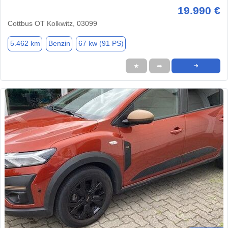
19.990 €
Cottbus OT Kolkwitz, 03099
5.462 km
Benzin
67 kw (91 PS)
★
➦
➜