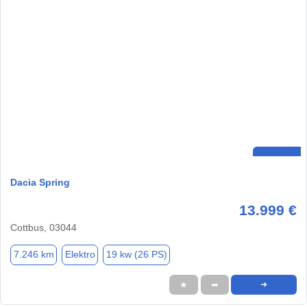
Dacia Spring
13.999 €
Cottbus, 03044
7.246 km
Elektro
19 kw (26 PS)
★
➦
➜