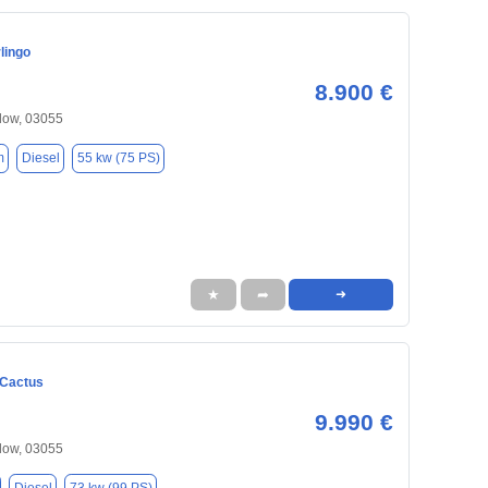
lingo
8.900 €
low, 03055
m
Diesel
55 kw (75 PS)
★
➦
➜
 Cactus
9.990 €
low, 03055