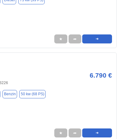
Diesel
73 kw (99 PS)
★
➦
➜
6.790 €
03226
Benzin
50 kw (68 PS)
★
➦
➜