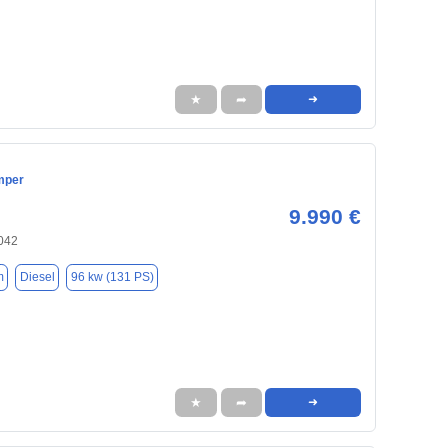
★
➦
➜
mper
9.990 €
3042
m
Diesel
96 kw (131 PS)
★
➦
➜