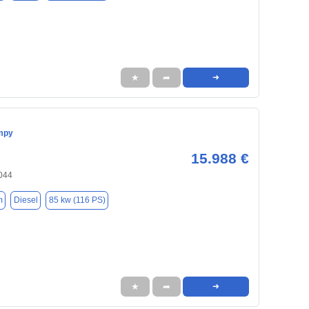
★
➦
➜
mpy
15.988 €
3044
m
Diesel
85 kw (116 PS)
★
➦
➜