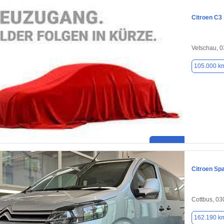
Citroen C3
Vetschau, 
105.000 k
Citroen Sp
Cottbus, 0
162.190 k