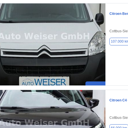
Citroen Ber
Cottbus-Sie
107.000 k
Citroen C4
Cottbus-Sie