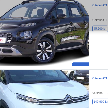
Citroen C3
Cottbus OT 
45.500 km
Citroen C3
Vetschau, 
149.900 k