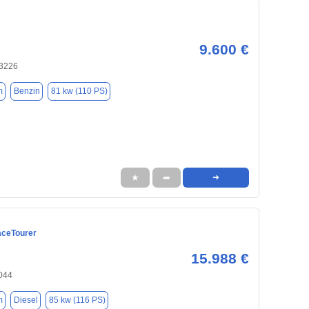
9.600 €
03226
m
Benzin
81 kw (110 PS)
★
➦
➜
aceTourer
15.988 €
3044
m
Diesel
85 kw (116 PS)