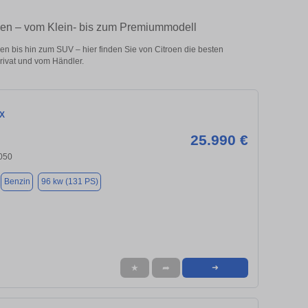
oen – vom Klein- bis zum Premiummodell
 bis hin zum SUV – hier finden Sie von Citroen die besten
ivat und vom Händler.
 X
25.990 €
3050
Benzin
96 kw (131 PS)
★
➦
➜