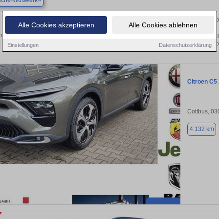
auche-Wußwerk
Finden Sie in Alt Zauche-Wußwerk Ihren gebrauchten Citr
Alle Cookies akzeptieren
Alle Cookies ablehnen
ntdecken Sie in Alt Zauche-Wußwerk gebrauchte Citroen Fahrzeuge. Von Kleinwagen
Gebrauchtwagen in Alt Zauche-Wußwerk von pr
Einstellungen
Datenschutzerklärung
Citroen C5
Cottbus, 0
4.132 km