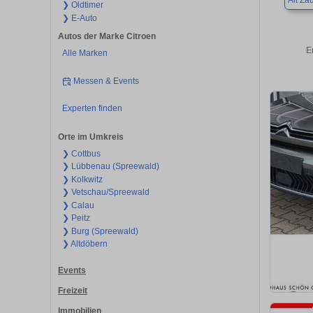
Alt Z
❯ Oldtimer
❯ E-Auto
Autos der Marke Citroen
E
Alle Marken
Messen & Events
Experten finden
Orte im Umkreis
❯ Cottbus
❯ Lübbenau (Spreewald)
❯ Kolkwitz
❯ Vetschau/Spreewald
❯ Calau
❯ Peitz
❯ Burg (Spreewald)
❯ Altdöbern
Events
Freizeit
Immobilien