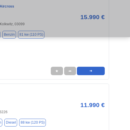
 Aircross
15.990 €
Kolkwitz, 03099
Benzin
81 kw (110 PS)
★
➦
➜
11.990 €
03226
m
Diesel
88 kw (120 PS)