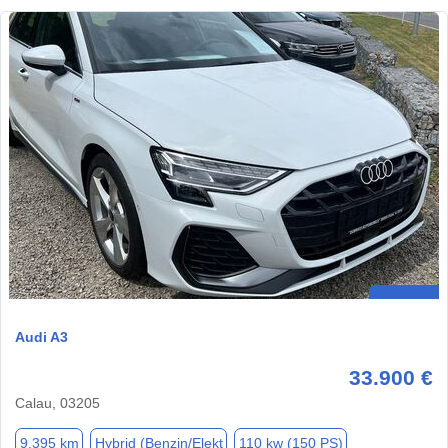
Audi A3
33.900 €
Calau, 03205
9.395 km
Hybrid (Benzin/Elekt
110 kw (150 PS)