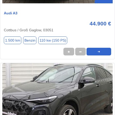
Audi A3
44.900 €
Cottbus / Groß Gaglow, 03051
1.500 km
Benzin
110 kw (150 PS)
★
➦
➜