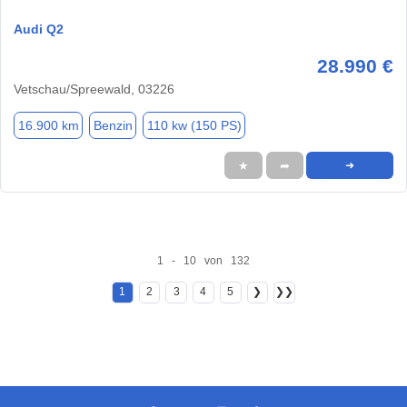
Audi Q2
28.990 €
Vetschau/Spreewald, 03226
16.900 km
Benzin
110 kw (150 PS)
★
➦
➜
1 - 10 von 132
1
2
3
4
5
❯
❯❯