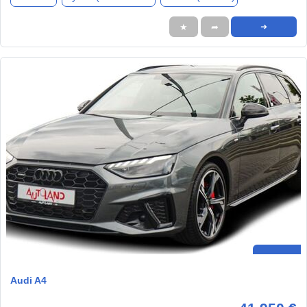
★
➦
➜
Audi A4