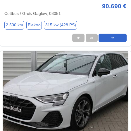
90.690 €
Cottbus / Groß Gaglow, 03051
2.500 km
Elektro
315 kw (428 PS)
★
➦
➜