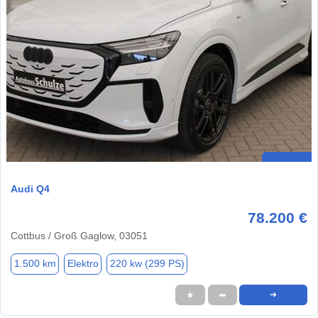
Audi Q4
78.200 €
Cottbus / Groß Gaglow, 03051
1.500 km
Elektro
220 kw (299 PS)
★
➦
➜