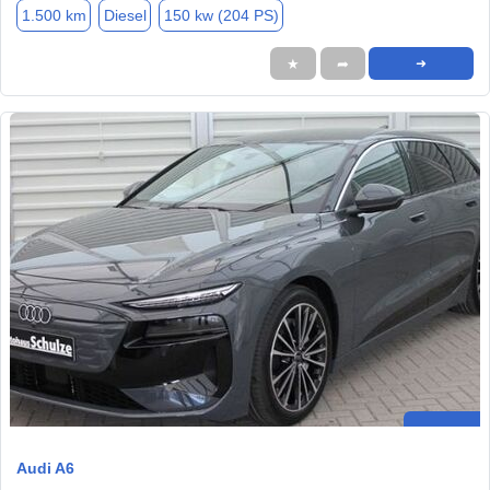
1.500 km
Diesel
150 kw (204 PS)
★
➦
➜
Audi A6