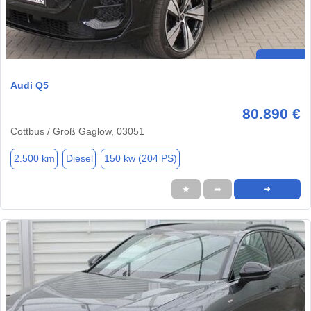
Audi Q5
80.890 €
Cottbus / Groß Gaglow, 03051
2.500 km
Diesel
150 kw (204 PS)
★
➦
➜