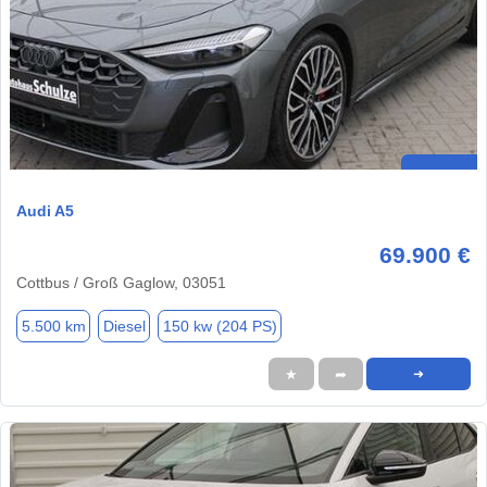
Audi A5
69.900 €
Cottbus / Groß Gaglow, 03051
5.500 km
Diesel
150 kw (204 PS)
★
➦
➜