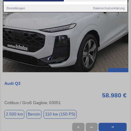
Einstellungen
Datenschutzerklärung
Audi Q3
58.980 €
Cottbus / Groß Gaglow, 03051
2.500 km
Benzin
110 kw (150 PS)
★
➦
➜